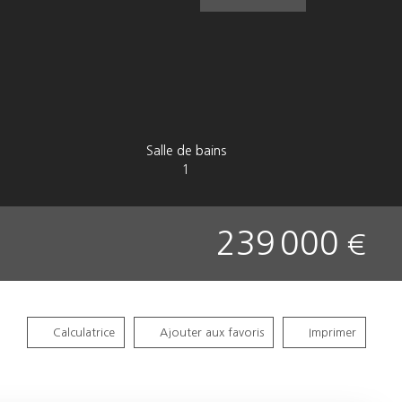
Salle de bains
1
239 000
€
Calculatrice
Ajouter aux favoris
Imprimer