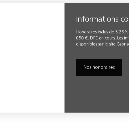
Informations c
Honoraires inclus de 5.26% 
050 €. DPE en cours. Les inf
disponibles sur le site Géori
Nos honoraires