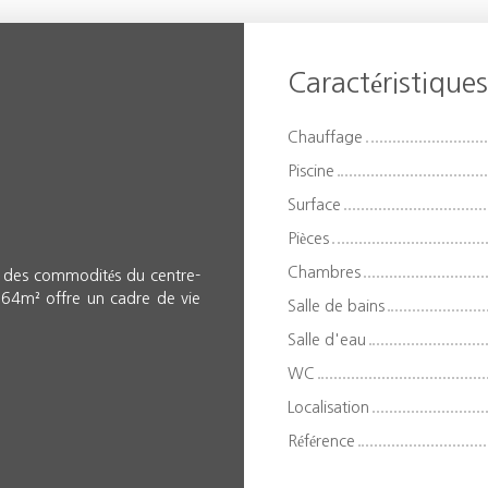
Caractéristique
Chauffage
Piscine
Surface
Pièces
Chambres
té des commodités du centre-
e 164m² offre un cadre de vie
Salle de bains
Salle d'eau
WC
Localisation
Référence