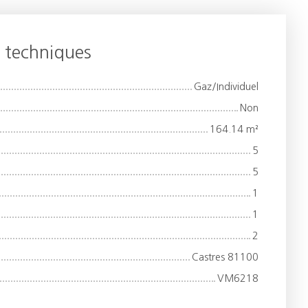
s techniques
Gaz/Individuel
Non
164.14
m²
5
5
1
1
2
Castres 81100
VM6218