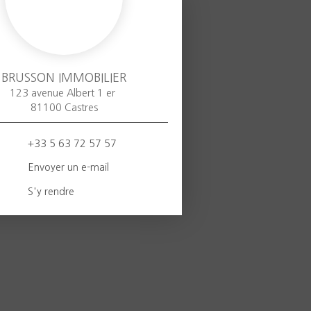
BRUSSON IMMOBILIER
123 avenue Albert 1 er
81100 Castres
+33 5 63 72 57 57
Envoyer un e-mail
S'y rendre