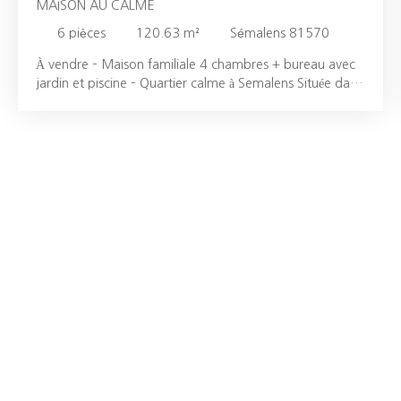
MAISON AU CALME
6
pièces
120.63
m²
Sémalens 81570
À vendre – Maison familiale 4 chambres + bureau avec
jardin et piscine – Quartier calme à Semalens Située dans
un quartier paisible et recherché, à proximité du centre
de Semalens accessible à pied, cette charmante maison
offre un cadre de vie idéal pour une famille. Elle se
compose au rez-de-chaussée d’une cuisine
indépendante, d’un spacieux salon-séjour agrémenté
d’une cheminée, parfait pour des moments conviviaux.
À l’étage, vous trouverez quatre chambres confortables,
un bureau idéal pour le télétravail, ainsi qu’une salle d’eau
fonctionnelle. A L’extérieur vous trouverez un jardin
avec une terrasse couverte pour profiter des beaux
jours, et une piscine hors sol pour se rafraîchir en été. Un
grand garage complète ce bien. N'hésitez pas contacter
nous au 06. 71. 62. 42. 56 Brusson Immobilier