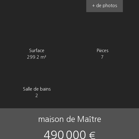
+ de photos
Surface
Pièces
299.2
m²
7
Salle de bains
2
maison de Maître
490 000
€