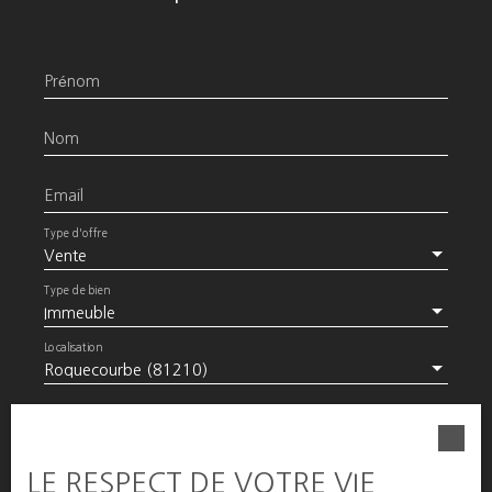
exposé sont disponibles sur le site Géorisques : www.
géorisques. gouv. fr
Prénom
Nom
Email
Type d'offre
Vente
Type de bien
Immeuble
Localisation
Roquecourbe (81210)
Budget max (€)
LE RESPECT DE VOTRE VIE
Surface min (m²)