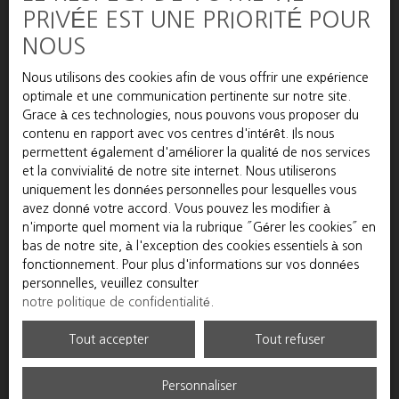
PRIVÉE EST UNE PRIORITÉ POUR
J'accepte le traitement de mes données
NOUS
personnelles conformément au RGPD. Si vous ne
souhaitez pas faire l'objet de prospection
Nous utilisons des cookies afin de vous offrir une expérience
commerciale par voie téléphonique, vous pouvez
optimale et une communication pertinente sur notre site.
vous inscrire gratuitement sur la liste d'opposition
Grace à ces technologies, nous pouvons vous proposer du
au démarchage téléphonique, prévu par l'article
contenu en rapport avec vos centres d'intérêt. Ils nous
L223-1 du code de la consommation, sur le site
permettent également d'améliorer la qualité de nos services
Internet www.bloctel.gouv.fr ou par courrier
et la convivialité de notre site internet. Nous utiliserons
adressé à :
uniquement les données personnelles pour lesquelles vous
avez donné votre accord. Vous pouvez les modifier à
Société Worldline, Service Bloctel, CS 61311,
n'importe quel moment via la rubrique ″Gérer les cookies″ en
41013 BLOIS CEDEX.
bas de notre site, à l'exception des cookies essentiels à son
fonctionnement. Pour plus d'informations sur vos données
Pour en savoir plus sur le traitement de vos
personnelles, veuillez consulter
données personnelles, veuillez consulter notre
notre politique de confidentialité
.
politique de confidentialité
.
Tout accepter
Tout refuser
Recevoir des annonces
Personnaliser