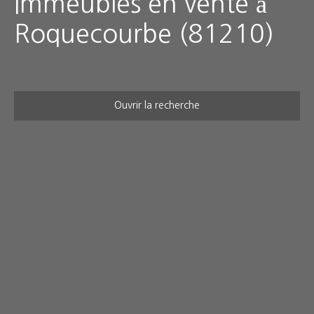
Immeubles en vente à
Roquecourbe (81210)
Ouvrir la recherche
Type d'offre
Vente
Type de bien
Immeuble
Localisation
Roquecourbe (81210)
Budget max (€)
Surface min (m²)