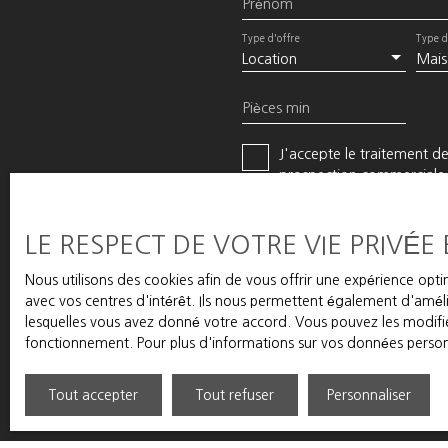
Prénom
Type d'offre
Type d
Location
Mais
Pièces min
J'accepte le traitement d
prospection commerciale p
démarchage téléphonique, 
par courrier adressé à :
LE RESPECT DE VOTRE VIE PRIVÉE
Société Worldline, Servi
Nous utilisons des cookies afin de vous offrir une expérience op
Pour en savoir plus sur le
avec vos centres d'intérêt. Ils nous permettent également d'amélio
lesquelles vous avez donné votre accord. Vous pouvez les modifier
fonctionnement. Pour plus d'informations sur vos données personn
Tout accepter
Tout refuser
Personnaliser