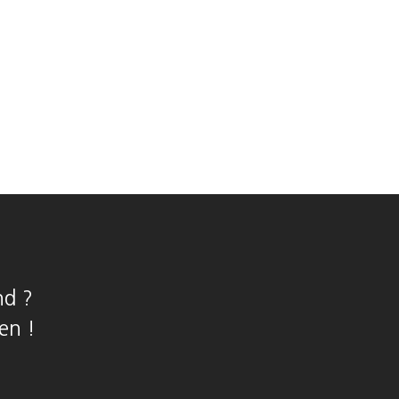
nd ?
en !