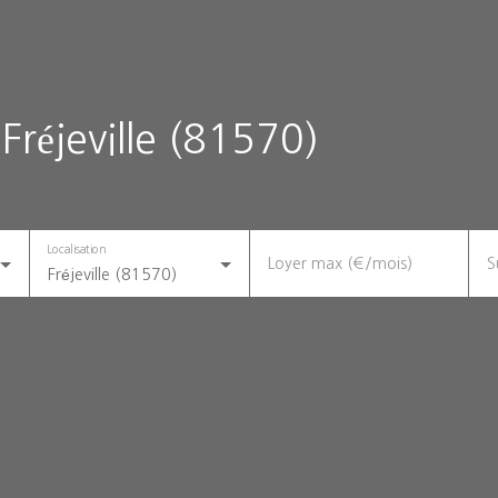
Fréjeville (81570)
Localisation
Loyer max (€/mois)
S
Fréjeville (81570)