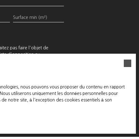
Surface min (m²)
tez pas faire l'objet de
iste d'opposition au
nternet www.bloctel.gouv.fr ou
echnologies, nous pouvons vous proposer du contenu en rapport
ique de confidentialité
.
t. Nous utiliserons uniquement les données personnelles pour
e notre site, à l'exception des cookies essentiels à son