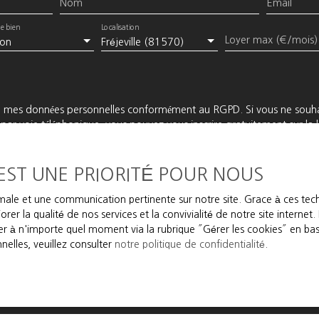
Nom
Email
e bien
Localisation
Loyer max (€/mois)
on
Fréjeville (81570)
e mes données personnelles conformément au RGPD. Si vous ne souhai
ar voie téléphonique, vous pouvez vous inscrire gratuitement sur la l
prévu par l'article L223-1 du code de la consommation, sur le site I
 EST UNE PRIORITÉ POUR NOUS
ce Bloctel, CS 61311, 41013 BLOIS CEDEX.
timale et une communication pertinente sur notre site. Grace à ces t
 traitement de vos données personnelles, veuillez consulter notre
polit
rer la qualité de nos services et la convivialité de notre site interne
 à n'importe quel moment via la rubrique ″Gérer les cookies″ en bas d
elles, veuillez consulter
notre politique de confidentialité
.
Recevoir des annonces