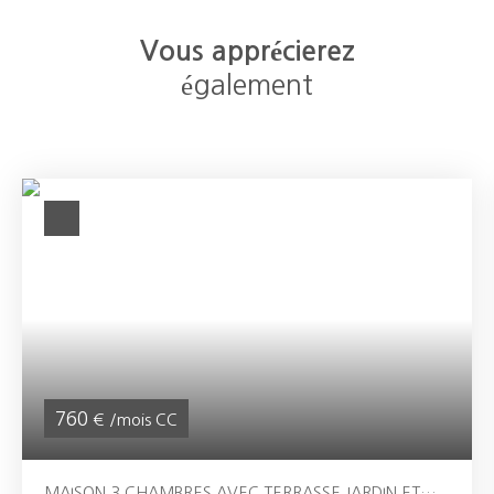
Vous apprécierez
également
760
€ /mois CC
MAISON 3 CHAMBRES AVEC TERRASSE JARDIN ET