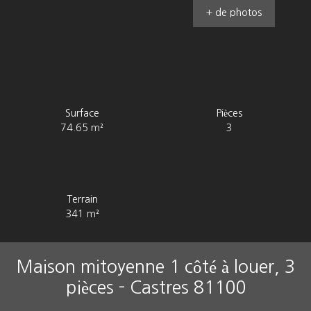
+ de photos
Surface
Pièces
74.65
m²
3
Terrain
341
m²
Maison mitoyenne 1 côté à louer, 3
pièces - Castres 81100