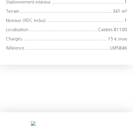
Stationnement intérieur
1
Terrain
341
m²
Niveaux (RDC inclus)
1
Localisation
Castres 81100
Charges
15
€ /mois
Référence
LM5846