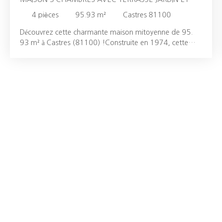
GARAGE
4
pièces
95.93
m²
Castres 81100
Découvrez cette charmante maison mitoyenne de 95.
93 m² à Castres (81100) !Construite en 1974, cette
maison non meublée offre un cadre de vie idéal pour
une famille. Avec ses 4 pièces, dont 3 chambres, elle
promet des moments de convivialité et de détente. Le
séjour de 25 m² est un véritable espace de vie, parfait
pour recevoir vos proches. La cuisine ouverte équipée est
le cœur de la maison, où se mêlent fonctionnalité et
esthétisme. Profitez d'une terrasse de 22 m² et d'un
jardin pour des moments de détente en plein air. La
maison dispose également d'un stationnement intérieur
et d'un WC indépendant, offrant un confort optimal au
quotidien. Le chauffage individuel et les doubles vitrages
garantissent une isolation thermique et acoustique de
qualité. Imaginez-vous vivre dans cette maison, entourée
de commodités à proximité. À 5 minutes à pied, vous
trouverez un arrêt de bus, idéal pour vos déplacements
quotidiens. À 10 minutes à pied, vous accéderez à une
maternelle et une école élémentaire, offrant une solution